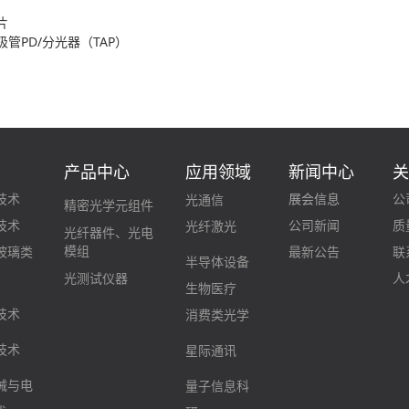
片
管PD/分光器（TAP）
产品中心
应用领域
新闻中心
技术
展会信息
公
光通信
精密光学元组件
技术
公司新闻
质
光纤激光
光纤器件、光电
模组
玻璃类
最新公告
联
半导体设备
光测试仪器
人
生物医疗
技术
消费类光学
技术
星际通讯
械与电
量子信息科