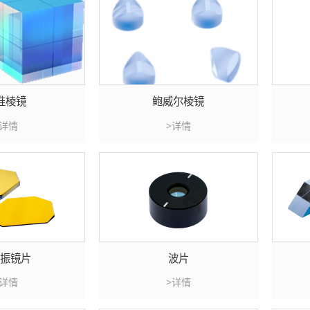
准棱镜
鲍威尔棱镜
>详情
>详情
描振镜片
波片
>详情
>详情