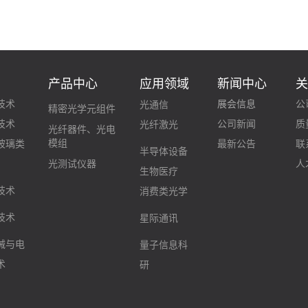
产品中心
应用领域
新闻中心
技术
展会信息
公
光通信
精密光学元组件
技术
公司新闻
质
光纤激光
光纤器件、光电
模组
玻璃类
最新公告
联
半导体设备
光测试仪器
人
生物医疗
技术
消费类光学
技术
星际通讯
械与电
量子信息科
术
研